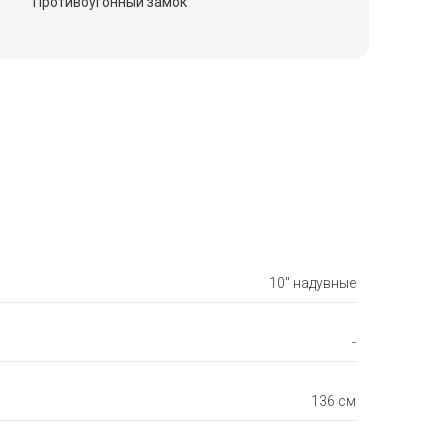
Противоугонный замок
10" надувные
-
136 см