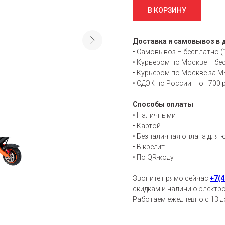
В КОРЗИНУ
Доставка и самовывоз в 
• Самовывоз – бесплатно (
• Курьером по Москве – бе
• Курьером по Москве за МК
• СДЭК по России – от 700 р
Способы оплаты
• Н
аличными
• К
артой
• Б
езналичная оплата для ю
• В
кредит
• По QR-коду
Звоните прямо сейчас
+7(4
скидкам и наличию электро
Работаем ежедневно с 13 до