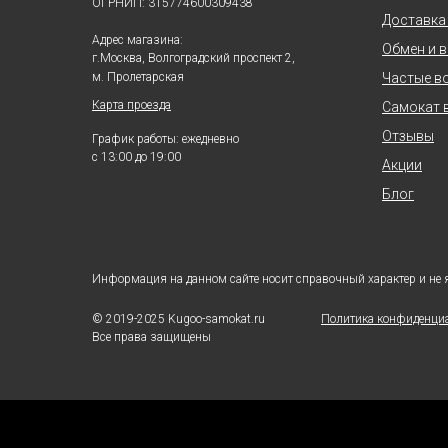
ОГРНИП: 315774600309438
Доставка
Адрес магазина:
Обмен и 
г.Москва, Волгоградский проспект 2,
м. Пролетарская
Частые в
Карта проезда
Самокат в
Отзывы
График работы: ежедневно
с 13:00 до 19:00
Акции
Блог
Информация на данном сайте носит справочный характер и не 
© 2019-2025 Kugoo-samokat.ru
Политика конфиденци
Все права защищены