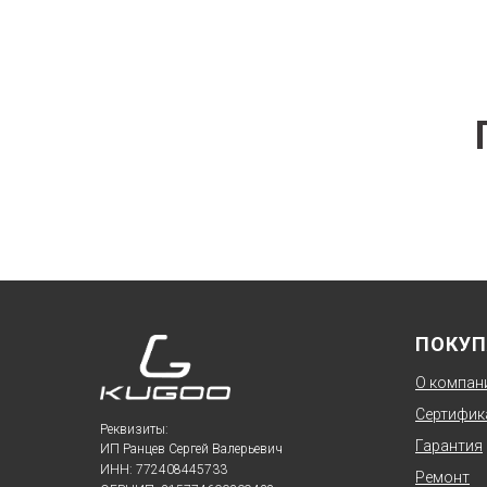
ПОКУП
О компан
Сертифик
Реквизиты:
Гарантия
ИП Ранцев Сергей Валерьевич
ИНН: 772408445733
Ремонт