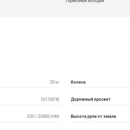
Тормозные колодки
33 кг
Колеса
2х1100 W
Дорожный просвет
52V / 23400 mAh
Высота руля от земли