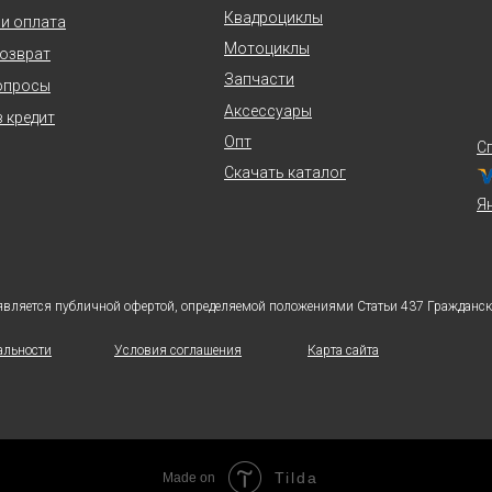
Квадроциклы
 и оплата
Мотоциклы
возврат
Запчасти
опросы
Аксессуары
 кредит
Опт
С
Скачать каталог
Я
является публичной офертой, определяемой положениями Статьи 437 Гражданско
альности
Условия соглашения
Карта сайта
Tilda
Made on