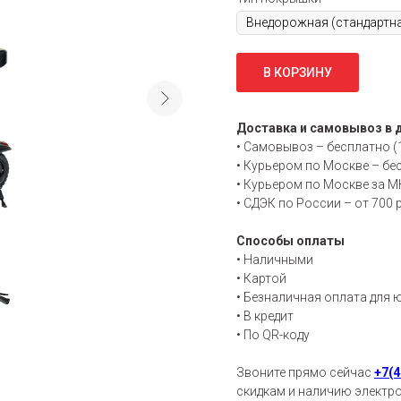
В КОРЗИНУ
Доставка и самовывоз в 
• Самовывоз – бесплатно (
• Курьером по Москве – бе
• Курьером по Москве за МК
• СДЭК по России – от 700 р
Способы оплаты
• Н
аличными
• К
артой
• Б
езналичная оплата для ю
• В
кредит
• По QR-коду
Звоните прямо сейчас
+7(4
скидкам и наличию электро