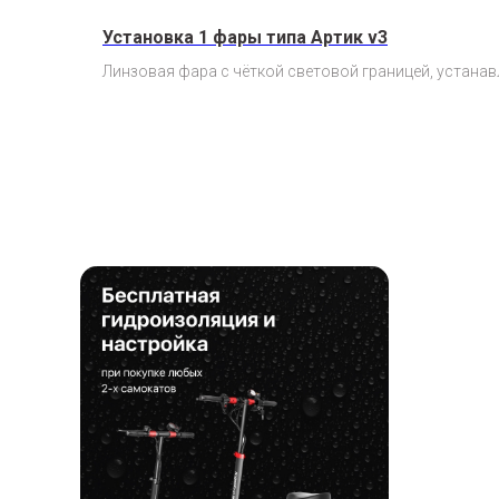
Установка 1 фары типа Артик v3
Линзовая фара с чёткой световой границей, устанав