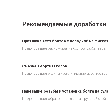
Рекомендуемые доработки
Протяжка всех болтов с посадкой на фикса
Предотвращает раскручивание болтов, разбалтыван
Смазка амортизаторов
Предотвращает скрипы и заклинивание амортизаторо
Нарезание резьбы и установка болта на рул
Предотвращает образование люфта в рулевой стойке 