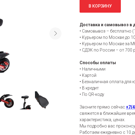
В КОРЗИНУ
Доставка и самовывоз в 
• Самовывоз – бесплатно (
• Курьером по Москве до 1
• Курьером по Москве за МК
• СДЭК по России – от 700 
Способы оплаты
• Н
аличными
• К
артой
• Б
езналичная оплата для ю
• В
кредит
• По QR-коду
Звоните прямо сейчас
+7(4
свяжется в ближайшее врем
характеристика, ценах.
Мы подробно вас проконсул
Работаем ежедневно с 10 до