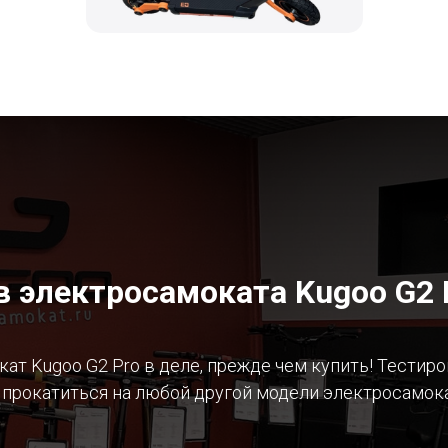
 электросамоката Kugoo G2 P
ат Kugoo G2 Pro в деле, прежде чем купить! Тестир
 прокатиться на любой другой модели электросамока