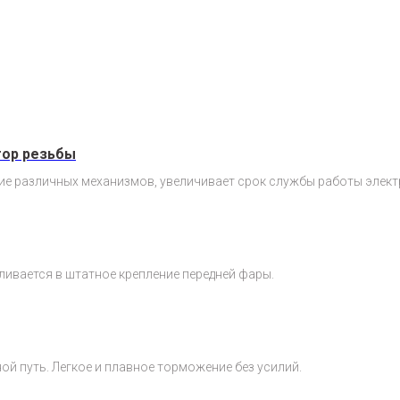
тор резьбы
ие различных механизмов, увеличивает срок службы работы элек
ливается в штатное крепление передней фары.
й путь. Легкое и плавное торможение без усилий.