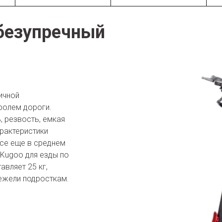
 безупречный
личной
ролем дороги.
 резвость, емкая
рактеристики
все еще в среднем
Kugoo для езды по
авляет 25 кг,
ежели подросткам.