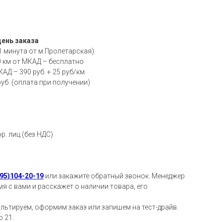
день заказа
1 минута от м.Пролетарская)
0 км от МКАД – бесплатно
АД – 390 руб. + 25 руб/км
руб. (оплата при получении)
р. лиц (без НДС)
95)104-20-19
или закажите обратный звонок. Менеджер
я с вами и расскажет о наличии товара, его
ьтируем, оформим заказ или запишем на тест-драйв.
 21.